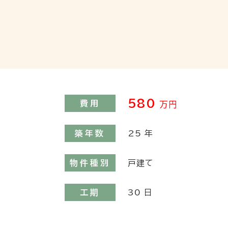
施工前②
580
費用
万円
築年数
25
年
物件種別
戸建て
工期
30
日