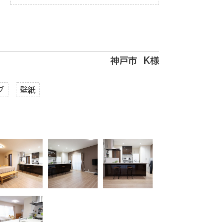
神戸市 K様
グ
壁紙