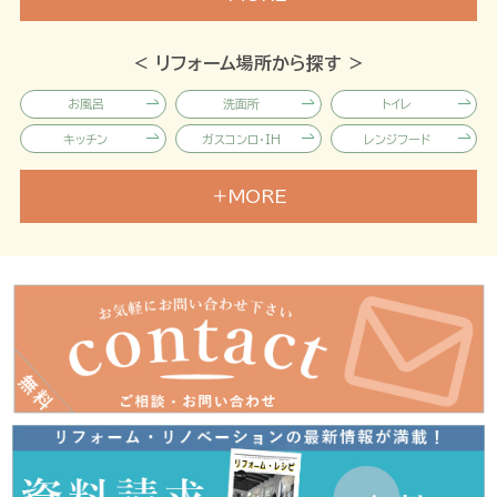
内窓・網戸・ドア・玄関まわり
屋根・外壁リフォーム
＜ リフォーム場所から探す ＞
外壁塗装・屋根葺き替え・雨どい
お風呂
洗面所
トイレ
お庭のリフォーム
キッチン
ガスコンロ・IH
レンジフード
剪定・カーポート・門・塀・フェンス
給湯器
壁紙
フローリング
MORE
カーテンその他
たたみ
ふすま・障子
介護リフォーム
バリアフリー・手すり取付け・段差解消
しっくい
玄関まわり
ドア
窓・内窓・網戸
雨戸
カギ交換
リノベ・大規模リフォーム
外壁
屋根
防水工事
リビング・和室・耐震・太陽光発電
樋・雨どい
エクステリア
フェンス・塀
建物点検
門まわり
ポスト・宅配BOX
駐車スペース
シロアリ・空き家・建物調査
剪定・雑草対策
段差解消
手すり
家電・電気設備リフォーム
耐震補強
収納リフォーム
リビング
エアコン・冷蔵庫・照明器具
寝室
和室
子供部屋