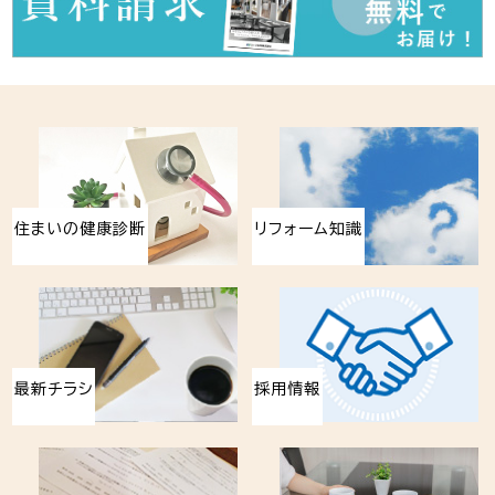
太陽光発電・蓄電池
住まいの健康診断
シロアリ調査
空き家点検
エアコン
冷蔵庫
洗濯機
照明
インターフォン
住まいの健康診断
リフォーム知識
最新チラシ
採用情報