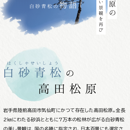
岩手県陸前高田市気仙町にかつて存在した高田松原。全長
2㎞にわたる砂浜とともに7万本の松林が広がる白砂青松
の美し景観は、国の名勝に指定され、日本百景にも選定さ