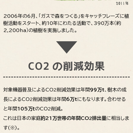
2006年の6月、「ガスで森をつくる」をキャッチフレーズに植
樹活動をスタート、約10年にわたる活動で、390万本（約
2,200ha）の植樹を実施しました。
対象機器普及によるCO
削減効果は年間
99万t
、樹木の成
2
長によるCO
削減効果は年間
6万t
にもなります。合わせる
2
と年間
105万ｔ
のCO
削減。
2
これは日本の家庭
約21万世帯の年間CO
排出量
に相当しま
2
す(※)。