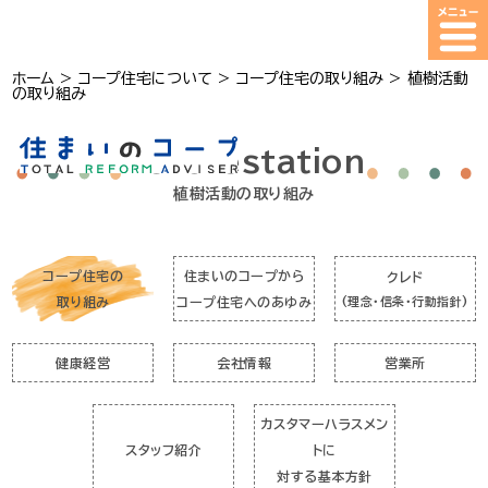
ホーム
>
コープ住宅について
>
コープ住宅の取り組み
>
植樹活動
の取り組み
Reforestation
植樹活動の取り組み
コープ住宅の
住まいのコープから
クレド
取り組み
コープ住宅へのあゆみ
(理念・信条・行動指針)
健康経営
会社情報
営業所
カスタマーハラスメン
スタッフ紹介
トに
対する基本方針