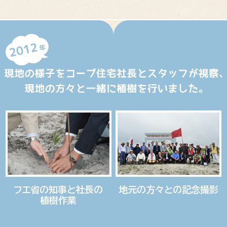
フエ省の
知事と
社長の
地元の
方々との
記念撮影
植樹作業