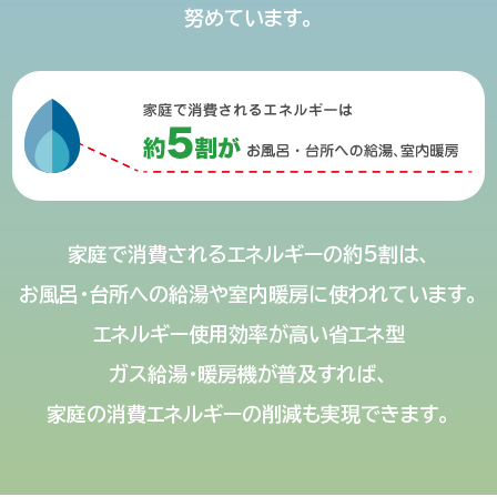
努めています。
家庭で
消費される
エネルギーの
約5割は、
お風呂・台所への
給湯や
室内暖房に
使われています。
エネルギー使用効率が
高い
省エネ型
ガス給湯・暖房機が
普及すれば、
家庭の
消費エネルギーの
削減も
実現できます。