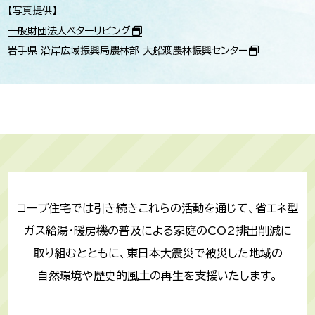
【写真提供】
一般財団法人ベターリビング
岩手県 沿岸広域振興局農林部 大船渡農林振興センター
コープ住宅では
引き続き
これらの
活動を
通じて、
省エネ型
ガス給湯・暖房機の
普及による
家庭の
CO2排出削減に
取り組む
とともに、
東日本大震災で
被災した
地域の
自然環境や
歴史的風土の
再生を
支援いたします。