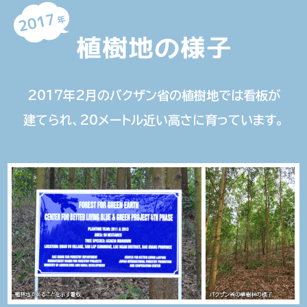
2017年2月の
バクザン省の
植樹地では
看板が
建てられ、
20メートル
近い
高さに
育っています。