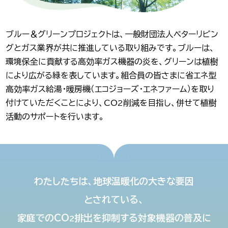
ブルー＆グリーンプロジェクトは、一般財団法人ベターリビン
グとガス業界が共に推進している取り組みです。ブルーは、
環境保全に貢献する高効率ガス機器の炎を、グリーンは植樹
により広がる緑を表しています。組合員の皆さまに省エネ型
高効率ガス給湯・暖房機（エコジョーズ・エネファーム）を取り
付けていただくことにより、CO
削減を目指し、併せて植樹
2
活動のサポートを行います。
わたしたちは、
地球温暖化の
大きな要因
とされている、
家庭での
CO
排出を
抑制する
対象機器の
普及に
2