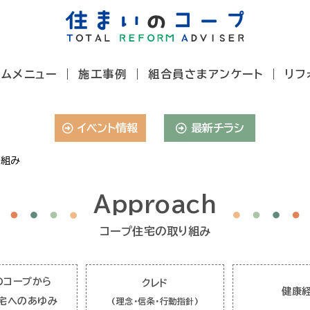
ームメニュー
施工事例
組合員さまアンケート
リフ
イベント情報
最新チラシ
り組み
Approach
コープ住宅の取り組み
のコープから
クレド
健康
宅へのあゆみ
(理念・信条・行動指針)