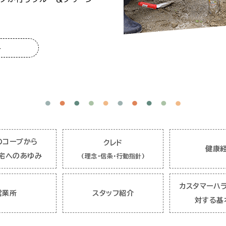
のコープから
クレド
健康
宅へのあゆみ
(理念・信条・行動指針)
カスタマーハ
営業所
スタッフ紹介
対する基