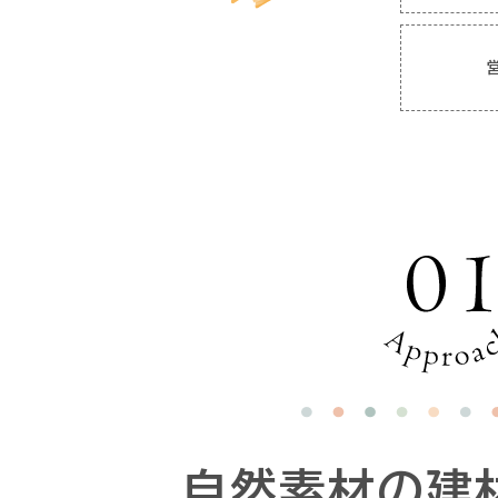
自然素材の
建