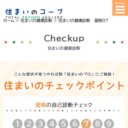
ホーム
>
住まいの健康診断
>
住まいの健康診断 屋根07
Checkup
住まいの健康診断
屋根
の自己診断チェック
1
2
3
4
5
6
7
8
9