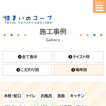
ホーム
>
施工事例
施工事例
Gallery
全て表示
テイスト別
こだわり別
場所別
水栓・蛇口
トイレ
お風呂
洗面
キッチン