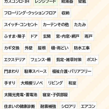
ガスコンロ・IH
レンジフード
給湯器
壁紙
フローリング・クッションフロア
収納
スイッチ・コンセント
カーテンその他
たたみ
ふすま・障子
ドア
玄関
窓・内窓・網戸
雨戸
カギ交換
外壁
屋根
樋・雨どい
防水工事
エクステリア
フェンス・柵
剪定・雑草対策
ポスト
門まわり
駐車スペース
福祉介護・バリアフリー
手すり
大規模リノベ
リビング
和室
太陽光発電・蓄電池
寝室・子供部屋
住まいの健康診断
耐震補強
シロアリ
エアコン