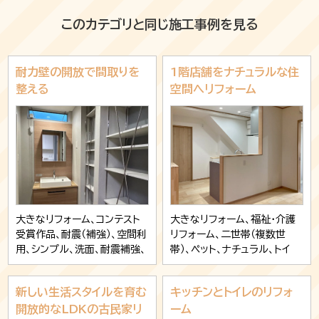
このカテゴリと同じ施工事例を見る
耐力壁の開放で間取りを
1階店舗をナチュラルな住
整える
空間へリフォーム
大きなリフォーム、コンテスト
大きなリフォーム、福祉・介護
受賞作品、耐震（補強）、空間利
リフォーム、二世帯（複数世
用、シンプル、洗面、耐震補強、
帯）、ペット、ナチュラル、トイ
キッチン、収納
レ、キッチン、ガスコンロ・IH、
収納、玄関
新しい生活スタイルを育む
キッチンとトイレのリフォ
開放的なLDKの古民家リ
ーム