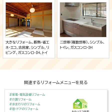
ノベーション
大きなリフォーム、断熱・省エ
二世帯（複数世帯）、シンプル、
ネ・エコ、古民家、シンプル、リ
トイレ、ガスコンロ・IH
ビング、ガスコンロ・IH、トイ
レ、キッチン、大規模リノベ、和
室、フローリング・クッションフ
ロア、洗面、窓・内窓・網戸、お
風呂
関連するリフォームメニューを見る
#家電・電気設備リフォーム
#介護リフォーム
#水まわりのリフォーム
#窓・ドアのリフォーム