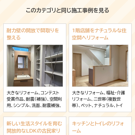
このカテゴリと同じ施工事例を見る
耐力壁の開放で間取りを
1階店舗をナチュラルな住
整える
空間へリフォーム
大きなリフォーム、コンテスト
大きなリフォーム、福祉・介護
受賞作品、耐震（補強）、空間利
リフォーム、二世帯（複数世
用、シンプル、洗面、耐震補強、
帯）、ペット、ナチュラル、トイ
キッチン、収納
レ、キッチン、ガスコンロ・IH、
収納、玄関
新しい生活スタイルを育む
キッチンとトイレのリフォ
開放的なLDKの古民家リ
ーム