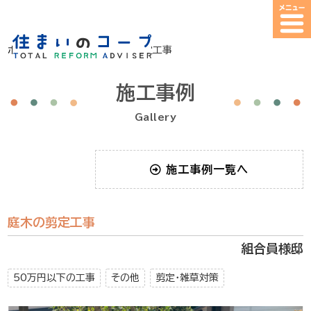
ホーム
>
施工事例
>
庭木の剪定工事
施工事例
Gallery
施工事例一覧へ
庭木の剪定工事
組合員様邸
50万円以下の工事
その他
剪定・雑草対策