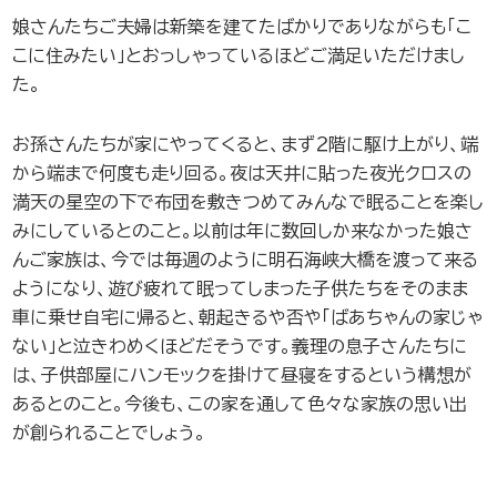
娘さんたちご夫婦は新築を建てたばかりでありながらも「こ
こに住みたい」とおっしゃっているほどご満足いただけまし
た。
お孫さんたちが家にやってくると、まず２階に駆け上がり、端
から端まで何度も走り回る。夜は天井に貼った夜光クロスの
満天の星空の下で布団を敷きつめてみんなで眠ることを楽し
みにしているとのこと。以前は年に数回しか来なかった娘さ
んご家族は、今では毎週のように明石海峡大橋を渡って来る
ようになり、遊び疲れて眠ってしまった子供たちをそのまま
車に乗せ自宅に帰ると、朝起きるや否や「ばあちゃんの家じゃ
ない」と泣きわめくほどだそうです。義理の息子さんたちに
は、子供部屋にハンモックを掛けて昼寝をするという構想が
あるとのこと。今後も、この家を通して色々な家族の思い出
が創られることでしょう。