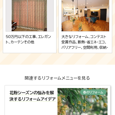
50万円以下の工事、エレガン
大きなリフォーム、コンテスト
ト、カーテンその他
受賞作品、断熱・省エネ・エコ、
バリアフリー、空間利用、収納・
家具、照明、中古リノベ、ヴィン
テージ、リビング、カーテンそ
の他、キッチン、寝室・子供部
屋、洗面、収納、トイレ、壁紙、玄
関
関連するリフォームメニューを見る
花粉シーズンの悩みを解
春のリフォーム
決するリフォームアイデア