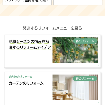
バリアフリー、空間利用、収納・
家具、照明、中古リノベ、ヴィン
テージ、リビング、カーテンそ
の他、キッチン、寝室・子供部
屋、洗面、収納、トイレ、壁紙、玄
関
関連するリフォームメニューを見る
花粉シーズンの悩みを解
春のリフォーム
決するリフォームアイデア
#内装のリフォーム
春のリフォーム
カーテンのリフォーム