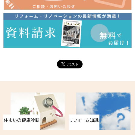
門まわり
ポスト・宅配BOX
駐車スペース
シロアリ・空き家・建物調査
剪定・雑草対策
段差解消
手すり
家電・電気設備リフォーム
耐震補強
収納リフォーム
リビング
エアコン・冷蔵庫・照明器具
寝室
和室
子供部屋
太陽光発電・蓄電池
住まいの健康診断
シロアリ調査
空き家点検
エアコン
冷蔵庫
洗濯機
照明
インターフォン
住まいの健康診断
リフォーム知識