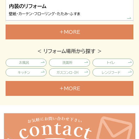
内装のリフォーム
壁紙・カーテン・フローリング・たたみ・ふすま
窓・ドアのリフォーム
MORE
内窓・網戸・ドア・玄関まわり
屋根・外壁リフォーム
＜ リフォーム場所から探す ＞
外壁塗装・屋根葺き替え・雨どい
お風呂
洗面所
トイレ
お庭のリフォーム
キッチン
ガスコンロ・IH
レンジフード
剪定・カーポート・門・塀・フェンス
給湯器
壁紙
フローリング
MORE
カーテンその他
たたみ
ふすま・障子
介護リフォーム
バリアフリー・手すり取付け・段差解消
しっくい
玄関まわり
ドア
窓・内窓・網戸
雨戸
カギ交換
リノベ・大規模リフォーム
外壁
屋根
防水工事
リビング・和室・耐震・太陽光発電
樋・雨どい
エクステリア
フェンス・塀
建物点検