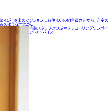
築40年以上のマンションにお住まいの組合員さんから、洋室の
のような空気が...
内装
スタッフのつぶやき
フローリング
ワンポイ
ントアドバイス