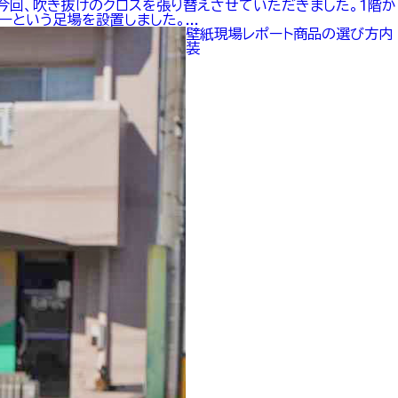
今回、吹き抜けのクロスを張り替えさせていただきました。1階か
という足場を設置しました。...
壁紙
現場レポート
商品の選び方
内
装