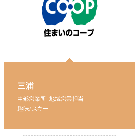
三浦
中部営業所
地域営業担当
趣味/
スキー