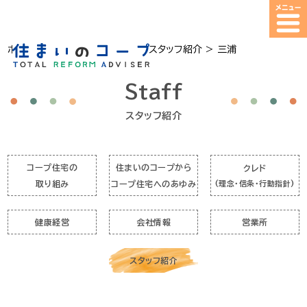
ホーム
>
コープ住宅について
>
スタッフ紹介
>
三浦
Staff
スタッフ紹介
コープ住宅の
住まいのコープから
クレド
取り組み
コープ住宅へのあゆみ
(理念・信条・行動指針)
健康経営
会社情報
営業所
スタッフ紹介