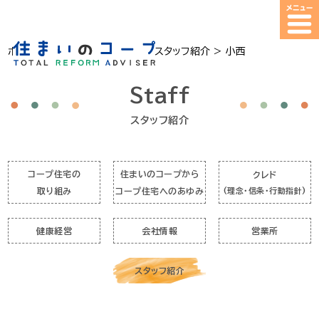
ホーム
>
コープ住宅について
>
スタッフ紹介
>
小西
Staff
スタッフ紹介
コープ住宅の
住まいのコープから
クレド
取り組み
コープ住宅へのあゆみ
(理念・信条・行動指針)
健康経営
会社情報
営業所
スタッフ紹介