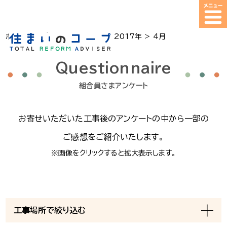
ホーム
>
組合員さまアンケート
>
2017年
>
4月
Questionnaire
組合員さまアンケート
お寄せ
いただいた
工事後の
アンケートの
中から
一部の
ご感想を
ご紹介
いたします。
※画像をクリックすると拡大表示します。
工事場所で絞り込む