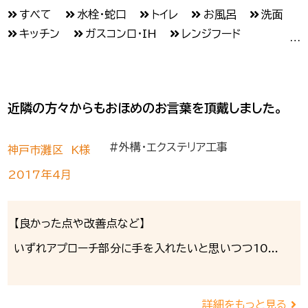
すべて
水栓・蛇口
トイレ
お風呂
洗面
キッチン
ガスコンロ・IH
レンジフード
給湯器
壁紙
フローリング・クッションフロア
収納
スイッチ・コンセント
カーテンその他
たたみ
ふすま・障子
ドア
玄関
近隣の方々からもおほめのお言葉を頂戴しました。
窓・内窓・網戸
雨戸
カギ交換
外壁
屋根
樋・雨どい
防水工事
エクステリア
#外構・エクステリア工事
フェンス・柵
剪定・雑草対策
ポスト
神戸市灘区 K様
門まわり
駐車スペース
福祉介護・バリアフリー
2017年4月
手すり
和室
住まいの健康診断
シロアリ
エアコン
洗濯機
照明
インターホン
【良かった点や改善点など】
いずれアプローチ部分に手を入れたいと思いつつ10...
詳細をもっと見る