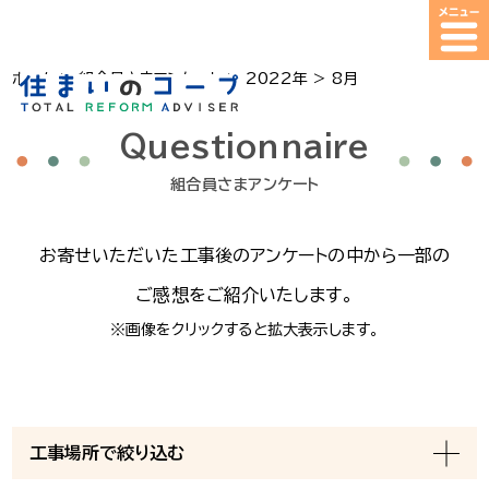
ホーム
>
組合員さまアンケート
>
2022年
>
8月
Questionnaire
組合員さまアンケート
お寄せ
いただいた
工事後の
アンケートの
中から
一部の
ご感想を
ご紹介
いたします。
※画像をクリックすると拡大表示します。
工事場所で絞り込む