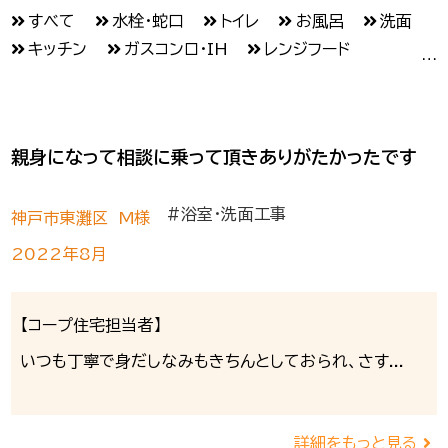
すべて
水栓・蛇口
トイレ
お風呂
洗面
キッチン
ガスコンロ・IH
レンジフード
給湯器
壁紙
フローリング・クッションフロア
収納
スイッチ・コンセント
カーテンその他
たたみ
ふすま・障子
ドア
玄関
親身になって相談に乗って頂きありがたかったです
窓・内窓・網戸
雨戸
カギ交換
外壁
屋根
樋・雨どい
防水工事
エクステリア
#浴室・洗面工事
フェンス・柵
剪定・雑草対策
ポスト
神戸市東灘区 M様
門まわり
駐車スペース
福祉介護・バリアフリー
2022年8月
手すり
和室
住まいの健康診断
シロアリ
エアコン
洗濯機
照明
インターホン
【コープ住宅担当者】
いつも丁寧で身だしなみもきちんとしておられ、さす...
詳細をもっと見る