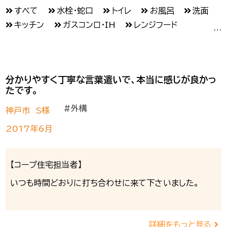
すべて
水栓・蛇口
トイレ
お風呂
洗面
キッチン
ガスコンロ・IH
レンジフード
給湯器
壁紙
フローリング・クッションフロア
収納
スイッチ・コンセント
カーテンその他
たたみ
ふすま・障子
ドア
玄関
分かりやすく丁寧な言葉遣いで、本当に感じが良かっ
窓・内窓・網戸
雨戸
カギ交換
外壁
たです。
屋根
樋・雨どい
防水工事
エクステリア
#外構
フェンス・柵
剪定・雑草対策
ポスト
神戸市 S様
門まわり
駐車スペース
福祉介護・バリアフリー
2017年6月
手すり
和室
住まいの健康診断
シロアリ
エアコン
洗濯機
照明
インターホン
【コープ住宅担当者】
いつも時間どおりに打ち合わせに来て下さいました。
詳細をもっと見る