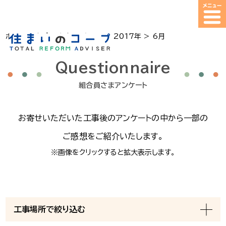
ホーム
>
組合員さまアンケート
>
2017年
>
6月
Questionnaire
組合員さまアンケート
お寄せ
いただいた
工事後の
アンケートの
中から
一部の
ご感想を
ご紹介
いたします。
※画像をクリックすると拡大表示します。
工事場所で絞り込む